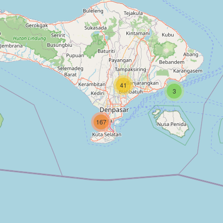
41
3
167