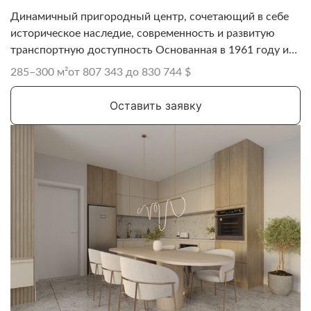
Динамичный пригородный центр, сочетающий в себе
историческое наследие, современность и развитую
транспортную доступность Основанная в 1961 году и
базирующаяся в Пафосе, Domenica Group является
285–300 м²
от 807 343 до 830 744 $
одной из старейших и самых уважаемых девелоперских
компаний на Кипре. Компания предлагает широкий
Оставить заявку
спектр жилых, коммерческих и государственных
объектов, отличающихся высоким качеством
строительства, продуманной архитектурой и
стабильной долгосрочной ценностью.