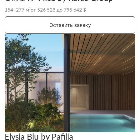
154–277 м²
от 526 528 до 795 642 $
Оставить заявку
Elysia Blu by Pafilia