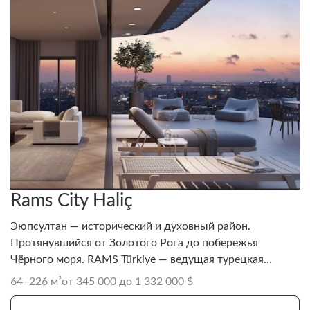
Rams City Haliç
Эюпсултан — исторический и духовный район.
Протянувшийся от Золотого Рога до побережья
Чёрного моря. RAMS Türkiye — ведущая турецкая
строительная и девелоперская компания, известная
64–226 м²
от 345 000 до 1 332 000 $
инновационными сейсмостойкими жилыми и
коммерческими проектами с акцентом на устойчивое