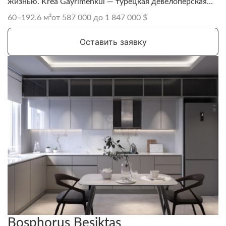
жизнью. Krea Gayrimenkul — турецкая девелоперская
компания, основанная в 2006 году Хаканом Кодалом.
60–192.6 м²
от 587 000 до 1 847 000 $
Оставить заявку
Bosphorus Beşiktaş