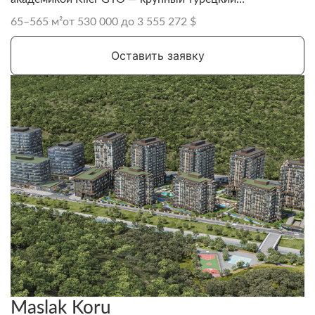
инвестиционный фонд недвижимости (REIT),
65–565 м²
от 530 000 до 3 555 272 $
специализирующийся на жилых, торговых и
многофункциональных проектах в крупных городах
Оставить заявку
Турции.
Maslak Koru