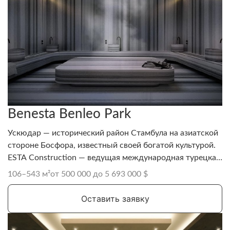
Benesta Benleo Park
Ускюдар — исторический район Стамбула на азиатской
стороне Босфора, известный своей богатой культурой.
ESTA Construction — ведущая международная турецкая
строительная компания, основанная в 1995 году.
106–543 м²
от 500 000 до 5 693 000 $
Обладая обширным портфолио в различных секторах,
ESTA Construction успешно реализует
Оставить заявку
крупномасштабные и сложные проекты по всему миру.