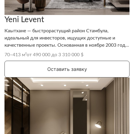
Yeni Levent
Каытхане — быстрорастущий район Стамбула,
идеальный для инвесторов, ищущих доступные и
качественные проекты. Основанная в ноябре 2003 года
в Стамбуле, DAP Yapı (DAP Gayrimenkul Geliştirme A.Ş.)
70–413 м²
от 490 000 до 3 310 000 $
стала ведущей турецкой строительной и
девелоперской компанией, известной своим
Оставить заявку
самобытным архитектурным дизайном и роскошными
жилыми, коммерческими и многофункциональными
проектами.