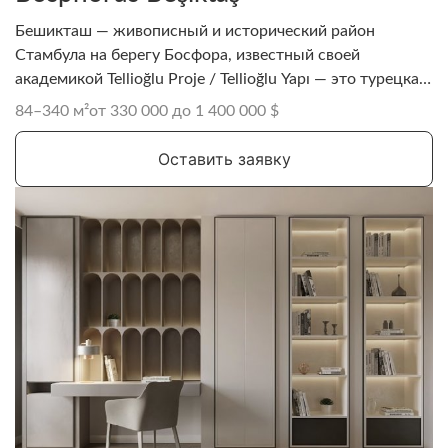
Бешикташ — живописный и исторический район
Стамбула на берегу Босфора, известный своей
академикой Tellioğlu Proje / Tellioğlu Yapı — это турецкая
строительная компания, работающая в основном в
84–340 м²
от 330 000 до 1 400 000 $
Стамбуле. Она специализируется на строительстве
современных жилых зданий и проектах по городской
Оставить заявку
реконструкции.