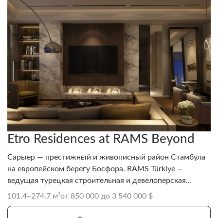
Etro Residences at RAMS Beyond
Сарыер — престижный и живописный район Стамбула
на европейском берегу Босфора. RAMS Türkiye —
ведущая турецкая строительная и девелоперская
компания, известная инновационными сейсмостойкими
101.4–274.7 м²
от 850 000 до 3 540 000 $
жилыми и коммерческими проектами с акцентом на
устойчивое развитие и международное присутствие.