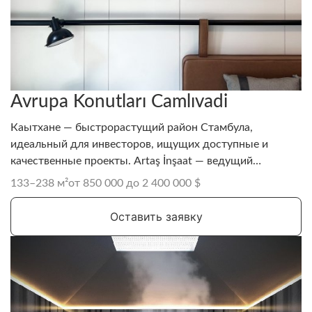
Avrupa Konutları Camlıvadi
Каытхане — быстрорастущий район Стамбула,
идеальный для инвесторов, ищущих доступные и
качественные проекты. Artaş İnşaat — ведущий
турецкий застройщик, построивший более 40 000
133–238 м²
от 850 000 до 2 400 000 $
жилых и коммерческих брендовых объектов с
репутацией качества и своевременной сдачи.
Оставить заявку