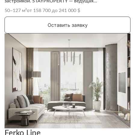
застройкой. STAYPROPERTY — ведущая
международная риелторская и девелоперская
50–127 м²
от 158 700 до 241 000 $
компания, известная своими проектами в Аланье.
Оставить заявку
Ferko Line