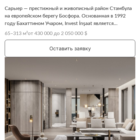
Сарыер — престижный и живописный район Стамбула
на европейском берегу Босфора. Основанная в 1992
году Бахаттином Учаром, Invest İnşaat является
выдающейся турецкой строительной компанией с
65–313 м²
от 430 000 до 2 050 000 $
более чем 30-летним опытом.
Оставить заявку