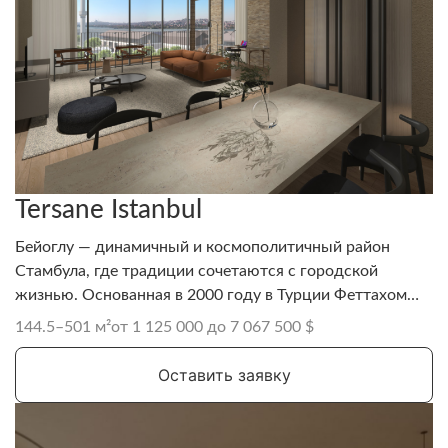
Tersane Istanbul
Бейоглу — динамичный и космополитичный район
Стамбула, где традиции сочетаются с городской
жизнью. Основанная в 2000 году в Турции Феттахом
Таминче, Rixos Hotels является одной из самых
144.5–501 м²
от 1 125 000 до 7 067 500 $
быстрорастущих сетей роскошных отелей в мире. Она
известна тем, что ввела концепцию «all inclusive, all
Оставить заявку
exclusive», которая сочетает традиционное турецкое
гостеприимство с высококлассным сервисом и
развлечениями.